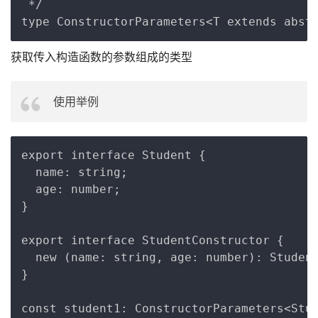
 */

获取传入构造函数的参数组成的类型
使用举例
Copy
export interface Student {

  name: string;

  age: number;

}

export interface StudentConstructor {

  new (name: string, age: number): Student
}
