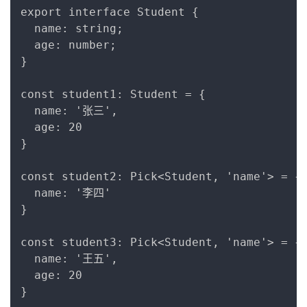
Copy
export interface Student {

  name: string;

  age: number;

}

const student1: Student = {

  name: '张三',

  age: 20

}

const student2: Pick<Student, 'name'> = {

  name: '李四'

}

const student3: Pick<Student, 'name'> = {

  name: '王五',

  age: 20
