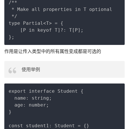
Copy
/**

 * Make all properties in T optional

 */

type Partial<T> = {

    [P in keyof T]?: T[P];

作用是让传入类型中的所有属性变成都是可选的
使用举例
Copy
export interface Student {

  name: string;

  age: number;

}

const student1: Student = {}
