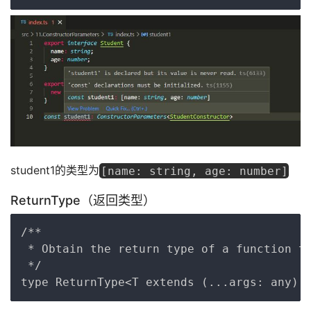
student1的类型为
[name: string, age: number]
ReturnType（返回类型）
Copy
/**

 * Obtain the return type of a function ty
 */
