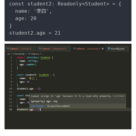
const student2: Readonly<Student> = {

  name: '李四',

  age: 20

}
