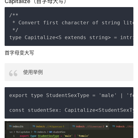
Capitalize（首字母大写）
Copy
/**

 * Convert first character of string liter
 */

首字母变大写
使用举例
Copy
export type StudentSexType = 'male' | 'fem