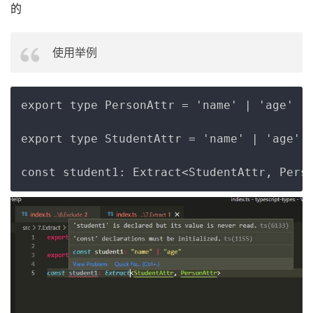
的
使用举例
Copy
export type PersonAttr = 'name' | 'age'

export type StudentAttr = 'name' | 'age' |