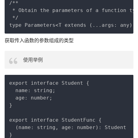
Copy
/**

 * Obtain the parameters of a function typ
 */

获取传入函数的参数组成的类型
使用举例
Copy
export interface Student {

  name: string;

  age: number;

}

export interface StudentFunc {

  (name: string, age: number): Student

}
