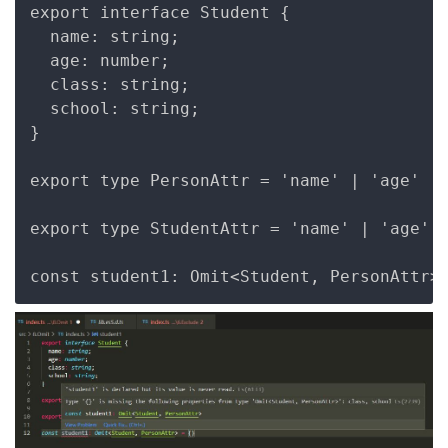
Copy
export interface Student {

  name: string;

  age: number;

  class: string;

  school: string;

}

export type PersonAttr = 'name' | 'age'

export type StudentAttr = 'name' | 'age' |