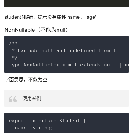
student1报错，提示没有属性'name'、'age'
NonNullable（不能为null）
Copy
/**

 * Exclude null and undefined from T

 */

字面意思，不能为空
使用举例
Copy
export interface Student {

  name: string;
