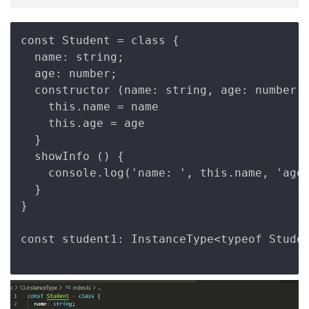
Copy
const Student = class {

  name: string;

  age: number;

  constructor (name: string, age: number) 
    this.name = name

    this.age = age

  }

  showInfo () {

    console.log('name: ', this.name, 'age:
  }

}

const student1: InstanceType<typeof Stude