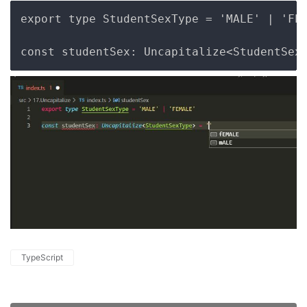
Copy
export type StudentSexType = 'MALE' | 'FEM
TypeScript