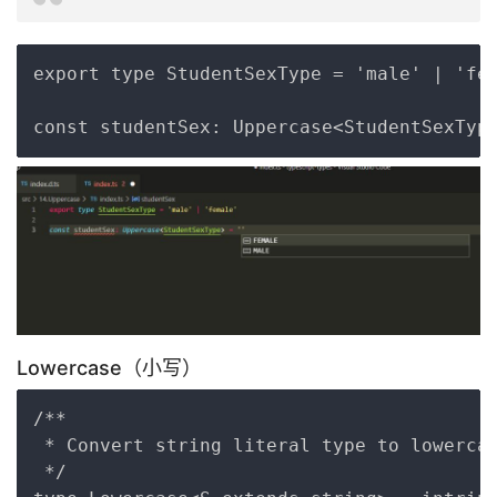
Copy
export type StudentSexType = 'male' | 'fem
Lowercase（小写）
Copy
/**

 * Convert string literal type to lowercas
 */
