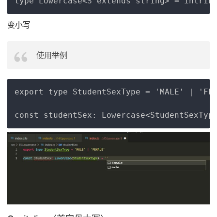
变小写
使用举例
Copy
export type StudentSexType = 'MALE' | 'FEM