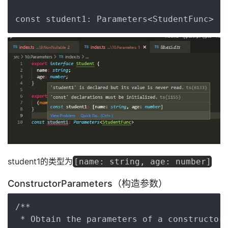
student1的类型为
[name: string, age: number]
ConstructorParameters（构造参数）
Copy
/**

 * Obtain the parameters of a constructor 