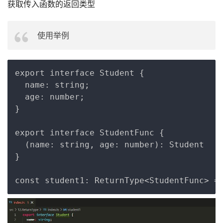
获取传入函数的返回类型
使用举例
Copy
export interface Student {

  name: string;

  age: number;

}

export interface StudentFunc {

  (name: string, age: number): Student

}
