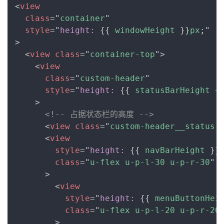
Copy
<
view
class
=
"
container
"
style
=
"
height:
{
{
 windowHeight 
}
}
px
;
"
>
<
view
class
=
"
container-top
"
>
<
view
class
=
"
custom-header
"
style
=
"
height:
{
{
 statusBarHeight +
>
<!-- 占据状态栏的高度 -->
<
view
class
=
"
custom-header__status-
<
view
style
=
"
height:
{
{
 navBarHeight 
}
}
class
=
"
u-flex u-p-l-30 u-p-r-30
"
>
<
view
style
=
"
height:
{
{
 menuButtonHei
class
=
"
u-flex u-p-l-20 u-p-r-20
>