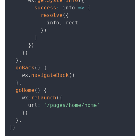
      wx
.
getSystemInfo
(
{
success
:
info
=>
{
resolve
(
{
            info
,
 rect

}
)
}
}
)
}
)
}
,
goBack
(
)
{
    wx
.
navigateBack
(
)
}
,
goHome
(
)
{
    wx
.
reLaunch
(
{
      url
:
'/pages/home/home'
}
)
}
,
}
)