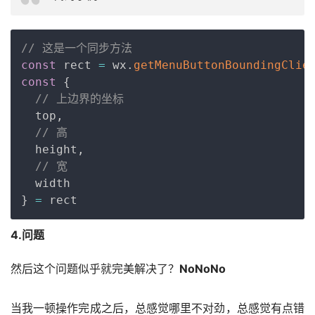
Copy
// 这是一个同步方法
const
 rect 
=
 wx
.
getMenuButtonBoundingClie
const
{
// 上边界的坐标
  top
,
// 高
  height
,
// 宽
}
=
4.问题
然后这个问题似乎就完美解决了？
NoNoNo
当我一顿操作完成之后，总感觉哪里不对劲，总感觉有点错