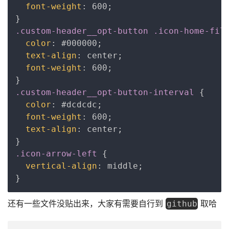
font-weight
:
 600
;
}
.custom-header__opt-button .icon-home-fil
color
:
 #000000
;
text-align
:
 center
;
font-weight
:
 600
;
}
.custom-header__opt-button-interval
{
color
:
 #dcdcdc
;
font-weight
:
 600
;
text-align
:
 center
;
}
.icon-arrow-left
{
vertical-align
:
 middle
;
}
还有一些文件没贴出来，大家有需要自行到 
 取哈
github