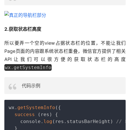
2.获取状态栏高度
所以要弄一个空的view占据状态栏的位置，不能让我们
Page页面的内容跟系统状态栏重叠，微信官方提供了相关
API让我们可以很方便的获取状态栏的高度 
wx.getSystemInfo
代码示例
Copy
wx
.
getSystemInfo
(
{
success
(
res
)
{
    console
.
log
(
res
.
statusBarHeight
)
// 单
}