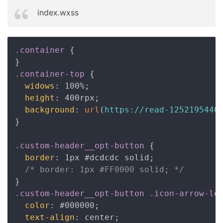
index.wxss
Copy
.container
{
}
.container-top
{
widows
:
 100%
;
height
:
 400rpx
;
background
:
url
(
https://read-12521954
}
.custom-header__opt-button
{
border
:
 1px #dcdcdc solid
;
/* border: 1px #FF0000 solid; */
}
.custom-header__opt-button .icon-arrow-le
color
:
 #000000
;
text-align
:
 center
;