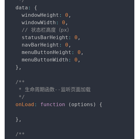
   */
  data
:
{
    windowHeight
:
0
,
    windowWidth
:
0
,
// 状态栏高度（px）
    statusBarHeight
:
0
,
    navBarHeight
:
0
,
    menuButtonHeight
:
0
,
    menuButtonWidth
:
0
,
}
,
/**

   * 生命周期函数--监听页面加载

   */
onLoad
:
function
(
options
)
{
}
,
/**
