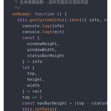
   * 生命周期函数--监听页面初次渲染完成

   */
onReady
:
function
(
)
{
this
.
getSystemInfo
(
)
.
then
(
(
{
 info
,
 re
      console
.
log
(
info
)
      console
.
log
(
rect
)
const
{
        windowHeight
,
        windowWidth
,
        statusBarHeight

}
=
 info

let
{
        top
,
        height
,
        width

}
=
 rect

      top 
+=
2
const
 navBarHeight 
=
(
top 
-
 statusB
this
.
setData
(
{