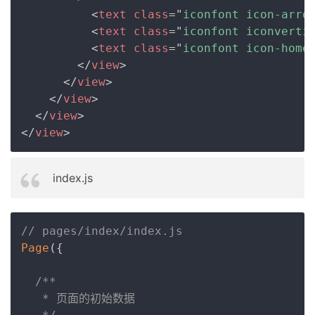
<
text
class
=
"
iconfont icon-arro
<
text
class
=
"
iconfont iconverti
<
text
class
=
"
iconfont icon-home
</
view
>
</
view
>
</
view
>
</
view
>
</
view
>
index.js
Copy
// pages/index/index.js
Page
(
{
/**

   * 页面的初始数据
