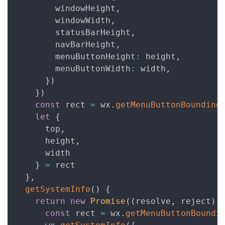
        windowHeight
,
        windowWidth
,
        statusBarHeight
,
        navBarHeight
,
        menuButtonHeight
:
 height
,
        menuButtonWidth
:
 width
,
}
)
}
)
const
 rect 
=
 wx
.
getMenuButtonBounding
let
{
      top
,
      height
,
      width

}
=
 rect

}
,
getSystemInfo
(
)
{
return
new
Promise
(
(
resolve
,
 reject
)
const
 rect 
=
 wx
.
getMenuButtonBoundi