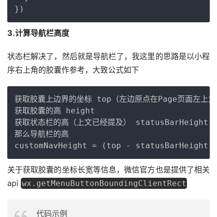
}
)
3.计算导航栏高度
状态栏解决了，然后就是导航栏了，我这里的思路是以小程
序右上角的胶囊作参考，大致公式如下
Copy
获取胶囊上边界的坐标 top（左边原点在Page页面左上角
获取胶囊的高 height

获取状态栏的高（上文已经提及） statusBarHeight

那么导航栏的高

关于获取胶囊的坐标长宽等信息，微信官方也是提供了相关
api 
wx.getMenuButtonBoundingClientRect
代码示例